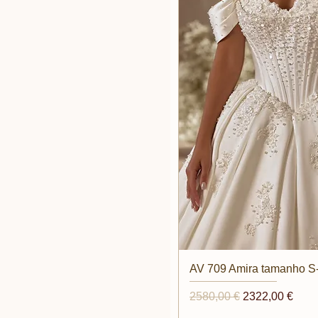
Vista rap
AV 709 Amira tamanho S
Prezzo regolare
Prezzo scontat
2580,00 €
2322,00 €