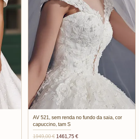
Vista rapida
AV 521, sem renda no fundo da saia, cor
capuccino, tam S
Prezzo regolare
Prezzo scontato
1949,00 €
1461,75 €