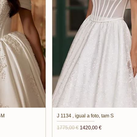
ida
Vista rapida
-M
J 1134 , igual a foto, tam S
o
Prezzo regolare
Prezzo scontato
1775,00 €
1420,00 €