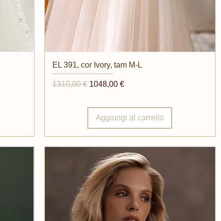
Vista rapida
EL 391, cor Ivory, tam M-L
Prezzo regolare
Prezzo scontato
1310,00 €
1048,00 €
Aggiungi al carrello