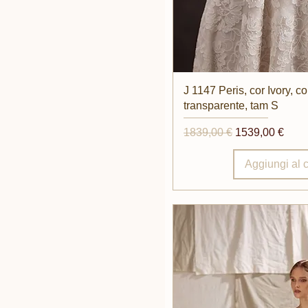
Vista rap
J 1147 Peris, cor Ivory, c
transparente, tam S
Prezzo regolare
Prezzo scontat
1839,00 €
1539,00 €
Aggiungi al c