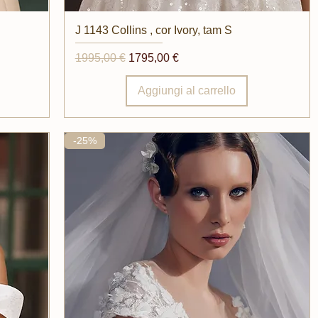
Vista rapida
J 1143 Collins , cor Ivory, tam S
Prezzo regolare
Prezzo scontato
1995,00 €
1795,00 €
Aggiungi al carrello
-25%