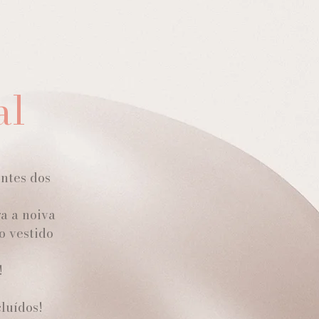
al
ntes dos
a a noiva
o vestido
!
luídos!