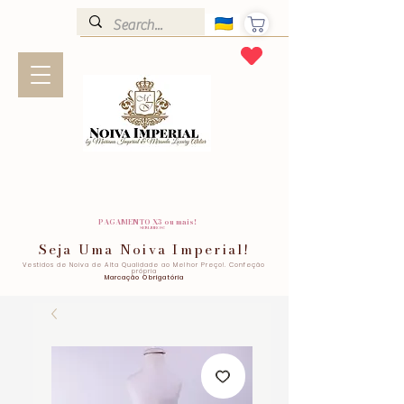
PAGAMENTO X3 ou mais!
SEM JUROS!
Seja Uma Noiva Imperial!
Vestidos de Noiva de Alta Qualidade ao Melhor Preço!. Confeção
própria
Marcação Obrigatória