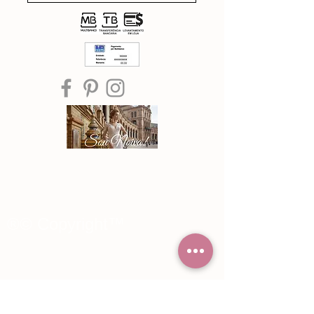
®© Copyright™
Noiva Imperial
2015 - 2026
Registe-se e receba Ofertas especiais e
novidades de Noiva Imperial