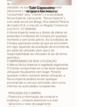
presente(doravante, a "Showroom"). O contrato
de compra e venda será subscrito entre o
utilizador, na sua condição de consumidor
Tule Capuccino
(doravante e indiferenciadamente, o
ou igual a foto /maioria/
"consumidor" e/ou “cliente”), e a sociedade
Noiva Imperial, (doravante, “Noiva Imperial”),
com sede social em Braga, Rua Gabriel Pereira
de Castro 61A, e inscrita no Registo Comercial
com N.I.F.:
271808462
.
A Noiva Imperial reserva o direito de alterar as
presentes Condições de Compra em qualquer
momento e sem aviso prévio. As Condições de
Compra aplicáveis serão as que se encontrem
em vigor aquando da aceitação da encomenda
por parte do utilizador, pelo que é da
responsabilidade do Utilizador lê-las de forma
periódica.
COMPROMISSO DE BOA UTILIZAÇÃO
A Marca Noiva Imperial é registada legalmente.
O Cliente compromete-se a não fazer qualquer
utilização fraudulenta nem ilegal Perante
qualquer indício razoável dessa utilização, a
Noiva Imperial poderá anular qualquer
encomenda ou serviço solicitado, bem como
informar as autoridades competentes.
PROCESSO DE COMPRA
- Preencha a informação de contacto e
endereço , contacto telemóvel e e-mail
- Selecione o meio de pagamento.