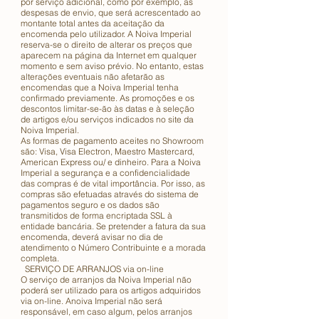
por serviço adicional, como por exemplo, as
despesas de envio, que será acrescentado ao
montante total antes da aceitação da
encomenda pelo utilizador. A Noiva Imperial
reserva-se o direito de alterar os preços que
aparecem na página da Internet em qualquer
momento e sem aviso prévio. No entanto, estas
alterações eventuais não afetarão as
encomendas que a Noiva Imperial tenha
confirmado previamente. As promoções e os
descontos limitar-se-ão às datas e à seleção
de artigos e/ou serviços indicados no site da
Noiva Imperial.
As formas de pagamento aceites no Showroom
são: Visa, Visa Electron, Maestro Mastercard,
American Express ou/ e dinheiro. Para a Noiva
Imperial a segurança e a confidencialidade
das compras é de vital importância. Por isso, as
compras são efetuadas através do sistema de
pagamentos seguro e os dados são
transmitidos de forma encriptada SSL à
entidade bancária. Se pretender a fatura da sua
encomenda, deverá avisar no dia de
atendimento o Número Contribuinte e a morada
completa.
SERVIÇO DE ARRANJOS via on-line
O serviço de arranjos da Noiva Imperial não
poderá ser utilizado para os artigos adquiridos
via on-line. Anoiva Imperial não será
responsável, em caso algum, pelos arranjos