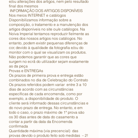
e/ou alterações dos artigos, nem pelo resultado
final dos mesmos
INFORMAÇÃO DOS ARTIGOS DISPONÍVEIS
Nos meios INTERNET e catálogos
Disponibilizamos informação sobre a
composição, o tratamento e a manutenção dos
artigos disponíveis no site ou/e catálogos. Na
Noiva Imperial tentamos reproduzir fielmente as
cores dos nossos artigos nos catálogos. No
entanto, podem existir pequenas diferenças de
cor, devido à qualidade da fotografia e/ou do
monitor com o qual se visualizam os produtos.
Não podemos garantir que as cores que
surgem no ecrã do utilizador sejam exatamente
as da peça
Provas e ENTREGAs
Os prazos de primeira prova e entrega estão
combinados no dia de Celebração do Contrato
Os prazos referidos podem variar entre 3 a 10
dias de acordo com as circunstâncias
específicas de cada encomenda, como por
exemplo, a disponibilidade do produto. O
cliente será informado dessas circunstâncias e
do novo prazo de entrega. No entanto, e em
todo o caso, o prazo máximo de 1ª prova são
os 30 dias antes de data do casamento a
contar a partir da data da Encomenda
confirmada
Quantidade máxima (via precencial) das
provas devido o produto feito sob medidas – 2!