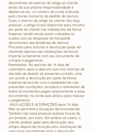
decorrentes do reenvio do artigo ao cliente,
serão da sua própria responsabilidade e
debitar-se-ão, no número de conta indicado
pelo cliente momento do pedido de reenvio.
Caso o reenvio do artigo ao cliente não seja
possível, o artigo ficará disponível para recolha
por parte do cliente nas instalações da Noiva
Imperial, sendo ainda assim cobrados os
custos com as despesas de transporte
decorrentes das tentativas de reenvio
Processo para solicitar a devolução pode ser
resolvido apenas nas instalações da Noiva
Imperial juntamente com seu documento de
compra e pagamento.
Reembolso. No período de 14 dias de
calendário após a data em que nos informar da
decisão de desistir do presente contrato, uma
vez aceite a devolução por parte da Noiva
Imperial de acordo com o estabelecido nas
presentes condições, receberá o reembolso de
todos os montantes pagos relativamente a essa
encomenda, na conta que utilizou para realizar
o pagamento.
ANULAÇÕES E ALTERAÇÕES apos 14 dias
Não se permitirá a anulação da encomenda.
Também não será possível realizar trocas de
um produto, por outro. Em ambos os casos, o
cliente poderá optar pela devolução dos
artigos depois da receção e/ou realização de
uma nova encomenda após a devolução,