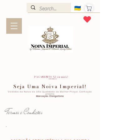
PAGAMENTO X3 ou mais!
SEM JUROS!
Seja Uma Noiva Imperial!
Vestidos de Noiva de Alta Qualidade ao Melhor Preço!. Confeção
própria
Marcação Obrigatória
Termos e Condições