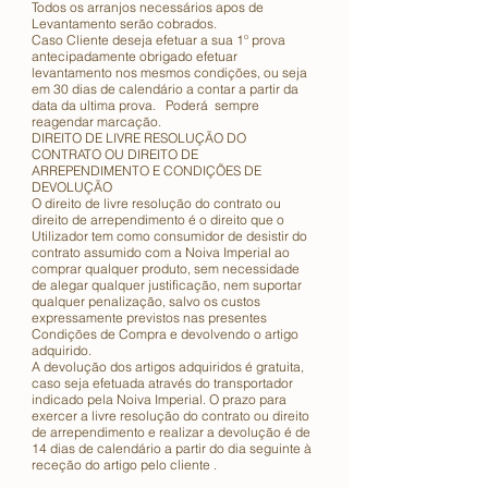
Todos os arranjos necessários apos de
Levantamento serão cobrados.
Caso Cliente deseja efetuar a sua 1º prova
antecipadamente obrigado efetuar
levantamento nos mesmos condições, ou seja
em 30 dias de calendário a contar a partir da
data da ultima prova. Poderá sempre
reagendar marcação.
DIREITO DE LIVRE RESOLUÇÃO DO
CONTRATO OU DIREITO DE
ARREPENDIMENTO E CONDIÇÕES DE
DEVOLUÇÃO
O direito de livre resolução do contrato ou
direito de arrependimento é o direito que o
Utilizador tem como consumidor de desistir do
contrato assumido com a Noiva Imperial ao
comprar qualquer produto, sem necessidade
de alegar qualquer justificação, nem suportar
qualquer penalização, salvo os custos
expressamente previstos nas presentes
Condições de Compra e devolvendo o artigo
adquirido.
A devolução dos artigos adquiridos é gratuita,
caso seja efetuada através do transportador
indicado pela Noiva Imperial. O prazo para
exercer a livre resolução do contrato ou direito
de arrependimento e realizar a devolução é de
14 dias de calendário a partir do dia seguinte à
receção do artigo pelo cliente .