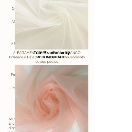
O valor indicado nos Vestidos de Noiva não
inclui Acessórios!
ANTECEDÊNCIA OBRIGATÓRIA 4- 6 MESES
ATÉ A DATA DO EVENTO!
2 FORMAS DE PAGAMENTOS:
1: PAGAMENTO SEGURO: Cartão de Crédito /
Débito de 100% de Encomenda
Tule Branco Ivory
2: PAGAMENTO OFF LINE / MULTIBANCO
Entidade e Referência disponíveis no momento
RECOMENDADO!
do seu pedido
Para mais Informações ligue
+351 91 903 93
93
ou deixe o Seu contacto e
Em breve a Equipa Noiva Imperial entrará em
contacto consigo!
Leia com Atenção!
As presentes condições regulamentam a
Encomenda dos artigos colocados à
disposição do utilizador no Showroom