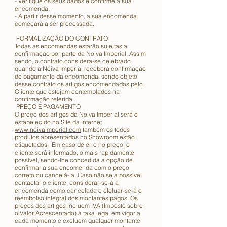
- Verifique os seus dados e confirme a sua
encomenda.
- A partir desse momento, a sua encomenda
começará a ser processada.
FORMALIZAÇÃO DO CONTRATO
Todas as encomendas estarão sujeitas a
confirmação por parte da Noiva Imperial. Assim
sendo, o contrato considera-se celebrado
quando a Noiva Imperial receberá confirmação
de pagamento da encomenda, sendo objeto
desse contrato os artigos encomendados pelo
Cliente que estejam contemplados na
confirmação referida.
PREÇO E PAGAMENTO
O preço dos artigos da Noiva Imperial será o
estabelecido no Site da Internet
www.noivaimperial.com
também os todos
produtos apresentados no Showroom estão
etiquetados. Em caso de erro no preço, o
cliente será informado, o mais rapidamente
possível, sendo-lhe concedida a opção de
confirmar a sua encomenda com o preço
correto ou cancelá-la. Caso não seja possível
contactar o cliente, considerar-se-á a
encomenda como cancelada e efetuar-se-á o
reembolso integral dos montantes pagos. Os
preços dos artigos incluem IVA (Imposto sobre
o Valor Acrescentado) à taxa legal em vigor a
cada momento e excluem qualquer montante