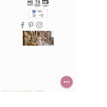
®© Copyright™
Noiva Imperial
2015 - 2026
Registe-se e receba Ofertas especiais e
novidades de Noiva Imperial