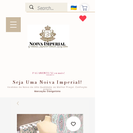
PAGAMENTO X3 ou mais!
SEM JUROS!
Seja Uma Noiva Imperial!
Vestidos de Noiva de Alta Qualidade ao Melhor Preço!. Confeção
própria
Marcação Obrigatória