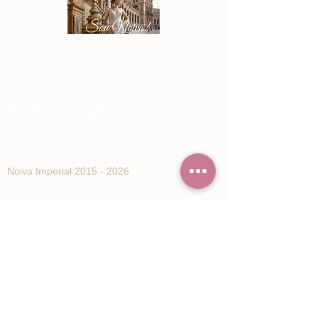
®© Copyright™
Noiva Imperial
2015 - 2026
Registe-se e receba Ofertas especiais e
novidades de Noiva Imperial