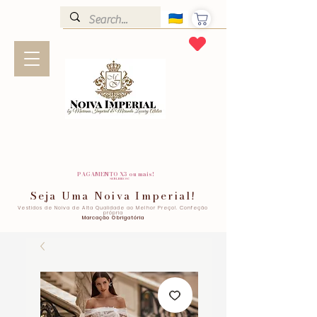
PAGAMENTO X3 ou mais!
SEM JUROS!
Seja Uma Noiva Imperial!
Vestidos de Noiva de Alta Qualidade ao Melhor Preço!. Confeção
própria
Marcação Obrigatória