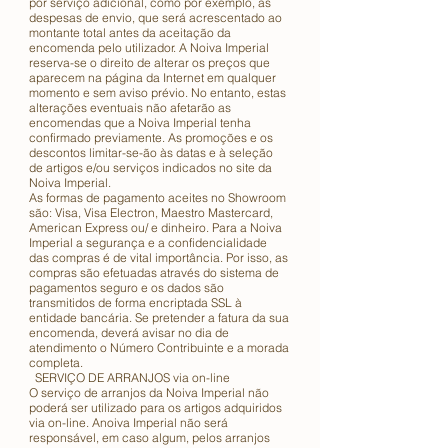
por serviço adicional, como por exemplo, as
despesas de envio, que será acrescentado ao
montante total antes da aceitação da
encomenda pelo utilizador. A Noiva Imperial
reserva-se o direito de alterar os preços que
aparecem na página da Internet em qualquer
momento e sem aviso prévio. No entanto, estas
alterações eventuais não afetarão as
encomendas que a Noiva Imperial tenha
confirmado previamente. As promoções e os
descontos limitar-se-ão às datas e à seleção
de artigos e/ou serviços indicados no site da
Noiva Imperial.
As formas de pagamento aceites no Showroom
são: Visa, Visa Electron, Maestro Mastercard,
American Express ou/ e dinheiro. Para a Noiva
Imperial a segurança e a confidencialidade
das compras é de vital importância. Por isso, as
compras são efetuadas através do sistema de
pagamentos seguro e os dados são
transmitidos de forma encriptada SSL à
entidade bancária. Se pretender a fatura da sua
encomenda, deverá avisar no dia de
atendimento o Número Contribuinte e a morada
completa.
SERVIÇO DE ARRANJOS via on-line
O serviço de arranjos da Noiva Imperial não
poderá ser utilizado para os artigos adquiridos
via on-line. Anoiva Imperial não será
responsável, em caso algum, pelos arranjos