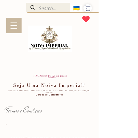
PAGAMENTO X3 ou mais!
SEM JUROS!
Seja Uma Noiva Imperial!
Vestidos de Noiva de Alta Qualidade ao Melhor Preço!. Confeção
própria
Marcação Obrigatória
Termos e Condições