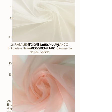
O valor indicado nos Vestidos de Noiva não
inclui Acessórios!
ANTECEDÊNCIA OBRIGATÓRIA 4- 6 MESES
ATÉ A DATA DO EVENTO!
2 FORMAS DE PAGAMENTOS:
1: PAGAMENTO SEGURO: Cartão de Crédito /
Débito de 100% de Encomenda
Tule Branco Ivory
2: PAGAMENTO OFF LINE / MULTIBANCO
Entidade e Referência disponíveis no momento
RECOMENDADO!
do seu pedido
Para mais Informações ligue
+351 91 903 93
93
ou deixe o Seu contacto e
Em breve a Equipa Noiva Imperial entrará em
contacto consigo!
Leia com Atenção!
As presentes condições regulamentam a
Encomenda dos artigos colocados à
disposição do utilizador no Showroom