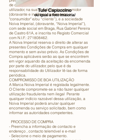
presente(doravante, a "Showroom"). O contrato
de compra e venda será subscrito entre o
utilizador, na sua condição de consumidor
Tule Capuccino
(doravante e indiferenciadamente, o
ou igual a foto /maioria/
"consumidor" e/ou “cliente”), e a sociedade
Noiva Imperial, (doravante, “Noiva Imperial”),
com sede social em Braga, Rua Gabriel Pereira
de Castro 61A, e inscrita no Registo Comercial
com N.I.F.:
271808462
.
A Noiva Imperial reserva o direito de alterar as
presentes Condições de Compra em qualquer
momento e sem aviso prévio. As Condições de
Compra aplicáveis serão as que se encontrem
em vigor aquando da aceitação da encomenda
por parte do utilizador, pelo que é da
responsabilidade do Utilizador lê-las de forma
periódica.
COMPROMISSO DE BOA UTILIZAÇÃO
A Marca Noiva Imperial é registada legalmente.
O Cliente compromete-se a não fazer qualquer
utilização fraudulenta nem ilegal Perante
qualquer indício razoável dessa utilização, a
Noiva Imperial poderá anular qualquer
encomenda ou serviço solicitado, bem como
informar as autoridades competentes.
PROCESSO DE COMPRA
- Preencha a informação de contacto e
endereço , contacto telemóvel e e-mail
- Selecione o meio de pagamento.