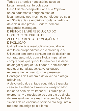
Todos os arranjos necessários apos de
Levantamento serão cobrados.
Caso Cliente deseja efetuar a sua 1º prova
antecipadamente obrigado efetuar
levantamento nos mesmos condições, ou seja
em 30 dias de calendário a contar a partir da
data da ultima prova. Poderá sempre
reagendar marcação.
DIREITO DE LIVRE RESOLUÇÃO DO
CONTRATO OU DIREITO DE
ARREPENDIMENTO E CONDIÇÕES DE
DEVOLUÇÃO
O direito de livre resolução do contrato ou
direito de arrependimento é o direito que o
Utilizador tem como consumidor de desistir do
contrato assumido com a Noiva Imperial ao
comprar qualquer produto, sem necessidade
de alegar qualquer justificação, nem suportar
qualquer penalização, salvo os custos
expressamente previstos nas presentes
Condições de Compra e devolvendo o artigo
adquirido.
A devolução dos artigos adquiridos é gratuita,
caso seja efetuada através do transportador
indicado pela Noiva Imperial. O prazo para
exercer a livre resolução do contrato ou direito
de arrependimento e realizar a devolução é de
14 dias de calendário a partir do dia seguinte à
receção do artigo pelo cliente .