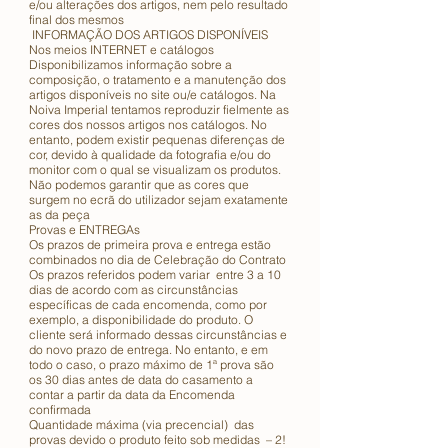
e/ou alterações dos artigos, nem pelo resultado
final dos mesmos
INFORMAÇÃO DOS ARTIGOS DISPONÍVEIS
Nos meios INTERNET e catálogos
Disponibilizamos informação sobre a
composição, o tratamento e a manutenção dos
artigos disponíveis no site ou/e catálogos. Na
Noiva Imperial tentamos reproduzir fielmente as
cores dos nossos artigos nos catálogos. No
entanto, podem existir pequenas diferenças de
cor, devido à qualidade da fotografia e/ou do
monitor com o qual se visualizam os produtos.
Não podemos garantir que as cores que
surgem no ecrã do utilizador sejam exatamente
as da peça
Provas e ENTREGAs
Os prazos de primeira prova e entrega estão
combinados no dia de Celebração do Contrato
Os prazos referidos podem variar entre 3 a 10
dias de acordo com as circunstâncias
específicas de cada encomenda, como por
exemplo, a disponibilidade do produto. O
cliente será informado dessas circunstâncias e
do novo prazo de entrega. No entanto, e em
todo o caso, o prazo máximo de 1ª prova são
os 30 dias antes de data do casamento a
contar a partir da data da Encomenda
confirmada
Quantidade máxima (via precencial) das
provas devido o produto feito sob medidas – 2!