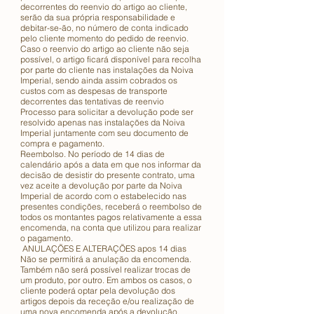
decorrentes do reenvio do artigo ao cliente,
serão da sua própria responsabilidade e
debitar-se-ão, no número de conta indicado
pelo cliente momento do pedido de reenvio.
Caso o reenvio do artigo ao cliente não seja
possível, o artigo ficará disponível para recolha
por parte do cliente nas instalações da Noiva
Imperial, sendo ainda assim cobrados os
custos com as despesas de transporte
decorrentes das tentativas de reenvio
Processo para solicitar a devolução pode ser
resolvido apenas nas instalações da Noiva
Imperial juntamente com seu documento de
compra e pagamento.
Reembolso. No período de 14 dias de
calendário após a data em que nos informar da
decisão de desistir do presente contrato, uma
vez aceite a devolução por parte da Noiva
Imperial de acordo com o estabelecido nas
presentes condições, receberá o reembolso de
todos os montantes pagos relativamente a essa
encomenda, na conta que utilizou para realizar
o pagamento.
ANULAÇÕES E ALTERAÇÕES apos 14 dias
Não se permitirá a anulação da encomenda.
Também não será possível realizar trocas de
um produto, por outro. Em ambos os casos, o
cliente poderá optar pela devolução dos
artigos depois da receção e/ou realização de
uma nova encomenda após a devolução,