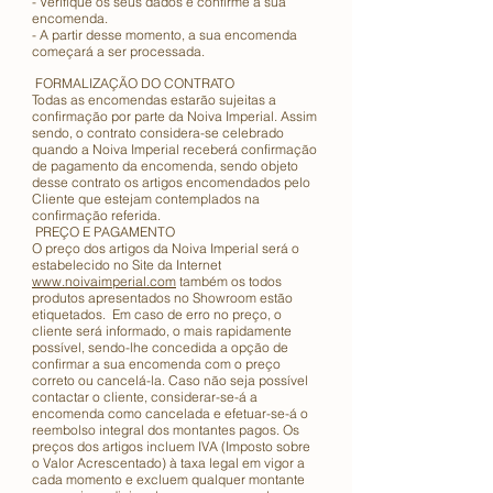
- Verifique os seus dados e confirme a sua
encomenda.
- A partir desse momento, a sua encomenda
começará a ser processada.
FORMALIZAÇÃO DO CONTRATO
Todas as encomendas estarão sujeitas a
confirmação por parte da Noiva Imperial. Assim
sendo, o contrato considera-se celebrado
quando a Noiva Imperial receberá confirmação
de pagamento da encomenda, sendo objeto
desse contrato os artigos encomendados pelo
Cliente que estejam contemplados na
confirmação referida.
PREÇO E PAGAMENTO
O preço dos artigos da Noiva Imperial será o
estabelecido no Site da Internet
www.noivaimperial.com
também os todos
produtos apresentados no Showroom estão
etiquetados. Em caso de erro no preço, o
cliente será informado, o mais rapidamente
possível, sendo-lhe concedida a opção de
confirmar a sua encomenda com o preço
correto ou cancelá-la. Caso não seja possível
contactar o cliente, considerar-se-á a
encomenda como cancelada e efetuar-se-á o
reembolso integral dos montantes pagos. Os
preços dos artigos incluem IVA (Imposto sobre
o Valor Acrescentado) à taxa legal em vigor a
cada momento e excluem qualquer montante