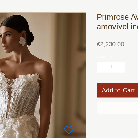
Primrose A
amovível in
Price
€2,230.00
Quantity
*
Add to Cart