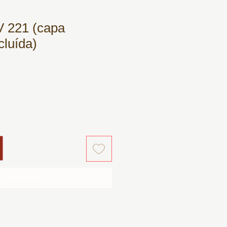
V 221 (capa
cluída)
Buy Now