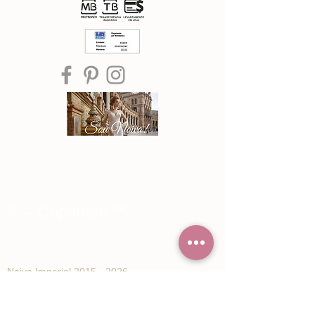
®© Copyright™
Noiva Imperial
2015 - 2026
Registe-se e receba Ofertas especiais e
novidades de Noiva Imperial