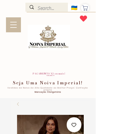
PAGAMENTO X3 ou mais!
SEM JUROS!
Seja Uma Noiva Imperial!
Vestidos de Noiva de Alta Qualidade ao Melhor Preço!. Confeção
própria
Marcação Obrigatória