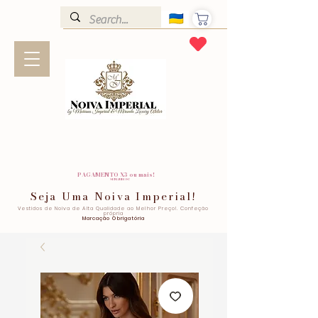
PAGAMENTO X3 ou mais!
SEM JUROS!
Seja Uma Noiva Imperial!
Vestidos de Noiva de Alta Qualidade ao Melhor Preço!. Confeção
própria
Marcação Obrigatória