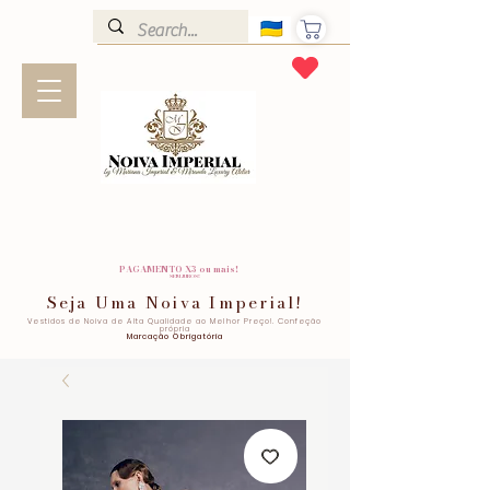
PAGAMENTO X3 ou mais!
SEM JUROS!
Seja Uma Noiva Imperial!
Vestidos de Noiva de Alta Qualidade ao Melhor Preço!. Confeção
própria
Marcação Obrigatória