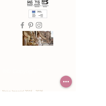
®© Copyright™
Noiva Imperial
2015 - 2026
Registe-se e receba Ofertas especiais e
novidades de Noiva Imperial