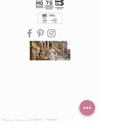
®© Copyright™
Noiva Imperial
2015 - 2026
Registe-se e receba Ofertas especiais e
novidades de Noiva Imperial