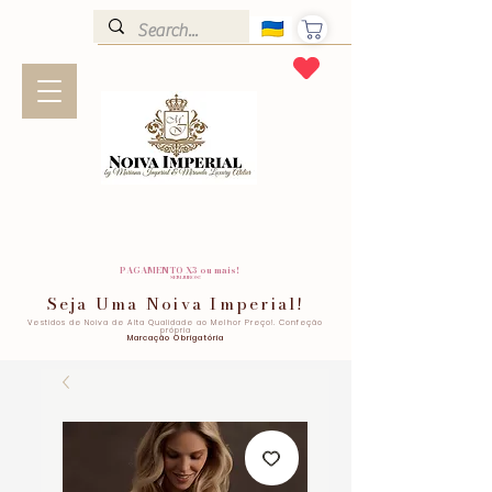
PAGAMENTO X3 ou mais!
SEM JUROS!
Seja Uma Noiva Imperial!
Vestidos de Noiva de Alta Qualidade ao Melhor Preço!. Confeção
própria
Marcação Obrigatória