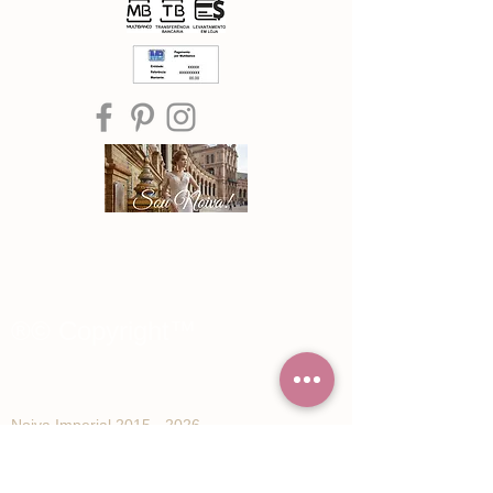
®© Copyright™
Noiva Imperial
2015 - 2026
Registe-se e receba Ofertas especiais e
novidades de Noiva Imperial