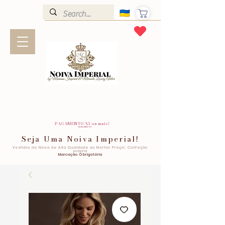
PAGAMENTO X3 ou mais!
SEM JUROS!
Seja Uma Noiva Imperial!
Vestidos de Noiva de Alta Qualidade ao Melhor Preço!. Confeção
própria
Marcação Obrigatória