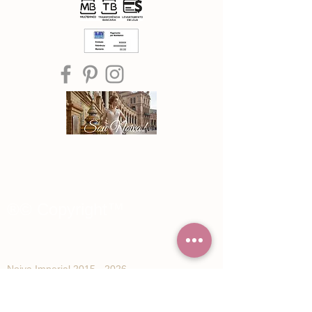
®© Copyright™
Noiva Imperial
2015 - 2026
Registe-se e receba Ofertas especiais e
novidades de Noiva Imperial