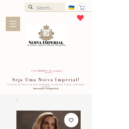
PAGAMENTO X3 ou mais!
SEM JUROS!
Seja Uma Noiva Imperial!
Vestidos de Noiva de Alta Qualidade ao Melhor Preço!. Confeção
própria
Marcação Obrigatória