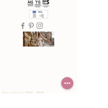
®© Copyright™
Noiva Imperial
2015 - 2026
Registe-se e receba Ofertas especiais e
novidades de Noiva Imperial