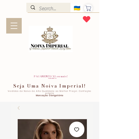
PAGAMENTO X3 ou mais!
SEM JUROS!
Seja Uma Noiva Imperial!
Vestidos de Noiva de Alta Qualidade ao Melhor Preço!. Confeção
própria
Marcação Obrigatória