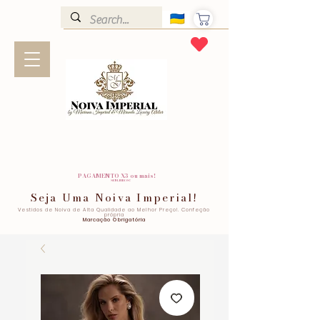
PAGAMENTO X3 ou mais!
SEM JUROS!
Seja Uma Noiva Imperial!
Vestidos de Noiva de Alta Qualidade ao Melhor Preço!. Confeção
própria
Marcação Obrigatória