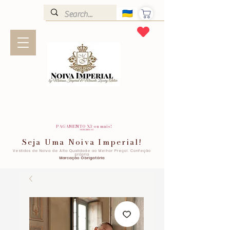
PAGAMENTO X3 ou mais!
SEM JUROS!
Seja Uma Noiva Imperial!
Vestidos de Noiva de Alta Qualidade ao Melhor Preço!. Confeção
própria
Marcação Obrigatória