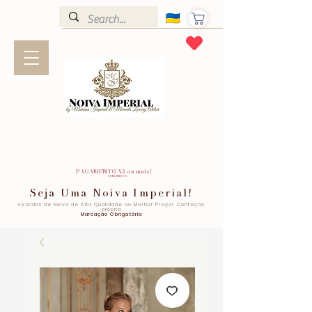
PAGAMENTO X3 ou mais!
SEM JUROS!
Seja Uma Noiva Imperial!
Vestidos de Noiva de Alta Qualidade ao Melhor Preço!. Confeção
própria
Marcação Obrigatória