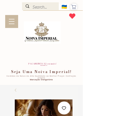
PAGAMENTO X3 ou mais!
SEM JUROS!
Seja Uma Noiva Imperial!
Vestidos de Noiva de Alta Qualidade ao Melhor Preço!. Confeção
própria
Marcação Obrigatória