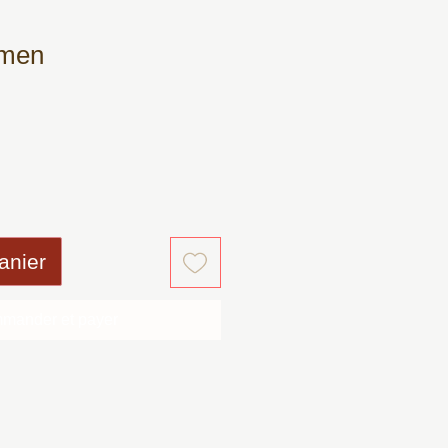
rmen
anier
mander et payer