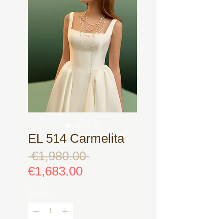
EL 514 Carmelita
 €1,980.00 
Regular
Price
Sale
€1,683.00
Price
Quantity
*