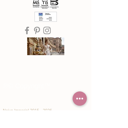
®© Copyright™
Noiva Imperial
2015 - 2026
Registe-se e receba Ofertas especiais e
novidades de Noiva Imperial