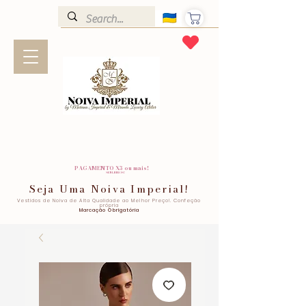
PAGAMENTO X3 ou mais!
SEM JUROS!
Seja Uma Noiva Imperial!
Vestidos de Noiva de Alta Qualidade ao Melhor Preço!. Confeção
própria
Marcação Obrigatória