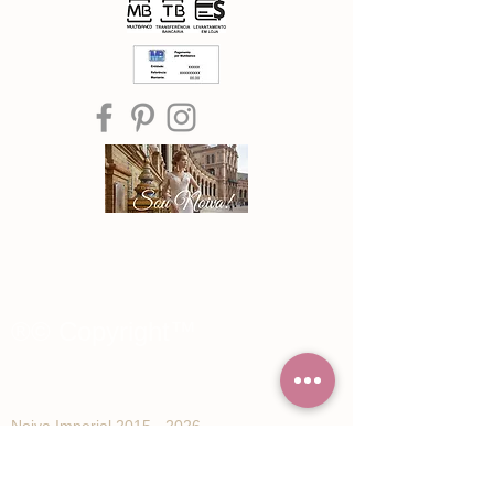
®© Copyright™
Noiva Imperial
2015 - 2026
Registe-se e receba Ofertas especiais e
novidades de Noiva Imperial