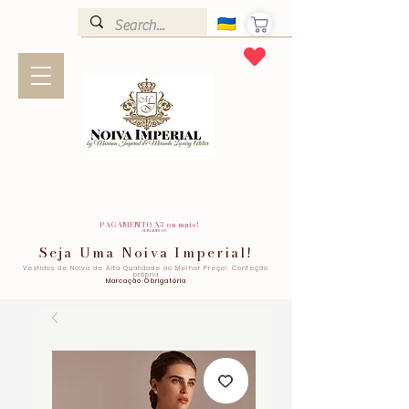
PAGAMENTO X3 ou mais!
SEM JUROS!
Seja Uma Noiva Imperial!
Vestidos de Noiva de Alta Qualidade ao Melhor Preço!. Confeção
própria
Marcação Obrigatória