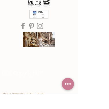
®© Copyright™
Noiva Imperial
2015 - 2026
Registe-se e receba Ofertas especiais e
novidades de Noiva Imperial