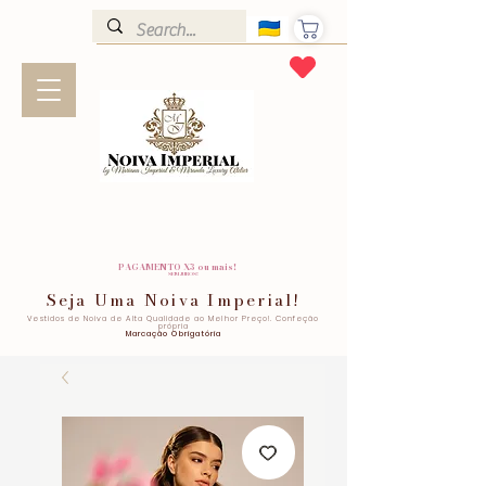
PAGAMENTO X3 ou mais!
SEM JUROS!
Seja Uma Noiva Imperial!
Vestidos de Noiva de Alta Qualidade ao Melhor Preço!. Confeção
própria
Marcação Obrigatória