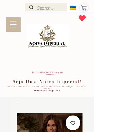
PAGAMENTO X3 ou mais!
SEM JUROS!
Seja Uma Noiva Imperial!
Vestidos de Noiva de Alta Qualidade ao Melhor Preço!. Confeção
própria
Marcação Obrigatória