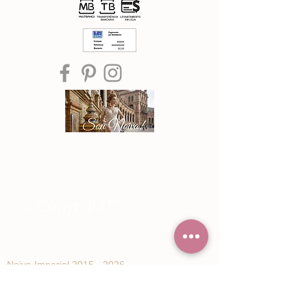
®© Copyright™
Noiva Imperial
2015 - 2026
Registe-se e receba Ofertas especiais e
novidades de Noiva Imperial