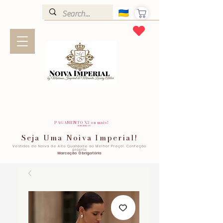
PAGAMENTO X3 ou mais!
SEM JUROS!
Seja Uma Noiva Imperial!
Vestidos de Noiva de Alta Qualidade ao Melhor Preço!. Confeção
própria
Marcação Obrigatória