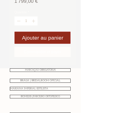
Prix
1 799,00 €
Quantité
*
Ajouter au panier
Commander et payer
MARCAÇÃO OBRIGATÓRIA!
BRAGA | BRIDALROOM OFICIAL
MARIANA IMPERIAL ESTILISTA
BIOMEDIS |PARCEIRO ORTOPÉDICO