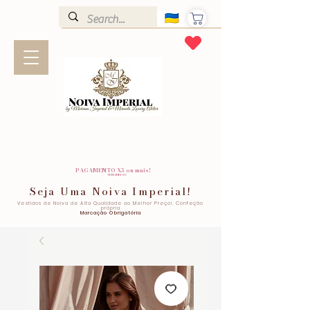
PAGAMENTO X3 ou mais!
SEM JUROS!
Seja Uma Noiva Imperial!
Vestidos de Noiva de Alta Qualidade ao Melhor Preço!. Confeção
própria
Marcação Obrigatória