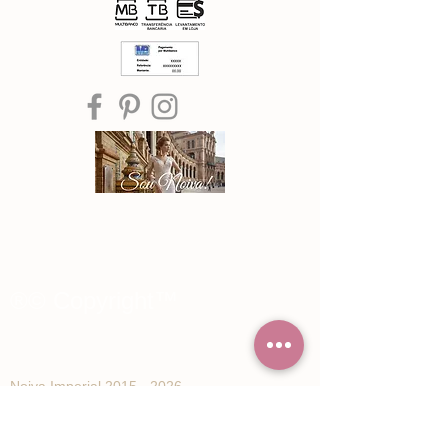
®© Copyright™
Noiva Imperial
2015 - 2026
Registe-se e receba Ofertas especiais e
novidades de Noiva Imperial