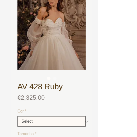
AV 428 Ruby
Price
€2,325.00
Cor
*
Tamanho
*