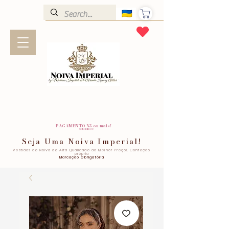
PAGAMENTO X3 ou mais!
SEM JUROS!
Seja Uma Noiva Imperial!
Vestidos de Noiva de Alta Qualidade ao Melhor Preço!. Confeção
própria
Marcação Obrigatória