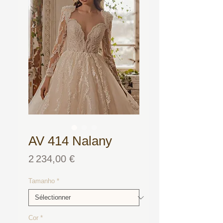
AV 414 Nalany
Prix
2 234,00 €
Tamanho
*
Cor
*