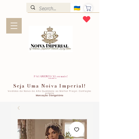
PAGAMENTO X3 ou mais!
SEM JUROS!
Seja Uma Noiva Imperial!
Vestidos de Noiva de Alta Qualidade ao Melhor Preço!. Confeção
própria
Marcação Obrigatória