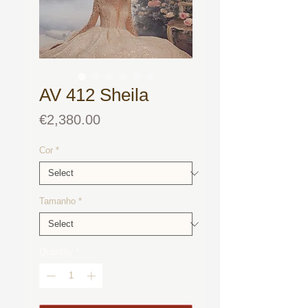
AV 412 Sheila
Price
€2,380.00
Cor
*
Tamanho
*
Quantity
*