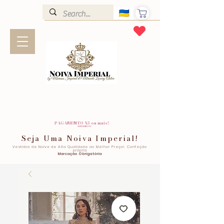
PAGAMENTO X3 ou mais!
SEM JUROS!
Seja Uma Noiva Imperial!
Vestidos de Noiva de Alta Qualidade ao Melhor Preço!. Confeção
própria
Marcação Obrigatória