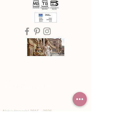
®© Copyright™
Noiva Imperial
2015 - 2026
Registe-se e receba Ofertas especiais e
novidades de Noiva Imperial