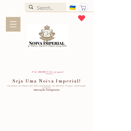
PAGAMENTO X3 ou mais!
SEM JUROS!
Seja Uma Noiva Imperial!
Vestidos de Noiva de Alta Qualidade ao Melhor Preço!. Confeção
própria
Marcação Obrigatória