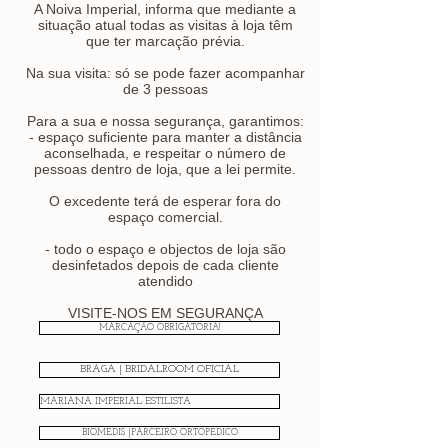
A Noiva Imperial, informa que mediante a
situação atual todas as visitas à loja têm
que ter marcação prévia.
Na sua visita: só se pode fazer acompanhar
de 3 pessoas
Para a sua e nossa segurança, garantimos:
- espaço suficiente para manter a distância
aconselhada, e respeitar o número de
pessoas dentro de loja, que a lei permite.
O excedente terá de esperar fora do
espaço comercial.
- todo o espaço e objectos de loja são
desinfetados depois de cada cliente
atendido
VISITE-NOS EM SEGURANÇA
MARCAÇÃO OBRIGATÓRIA!
BRAGA | BRIDALROOM OFICIAL
MARIANA IMPERIAL ESTILISTA
BIOMEDIS |PARCEIRO ORTOPÉDICO