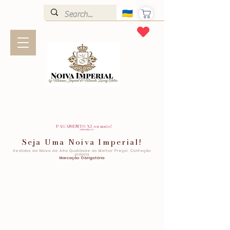
PAGAMENTO X3 ou mais!
SEM JUROS!
Seja Uma Noiva Imperial!
Vestidos de Noiva de Alta Qualidade ao Melhor Preço!. Confeção
própria
Marcação Obrigatória