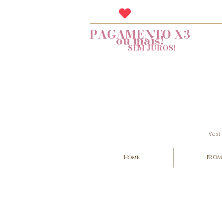
PAGAMENTO X3
ou mais!
SEM JUROS!
Vest
Home
PROM