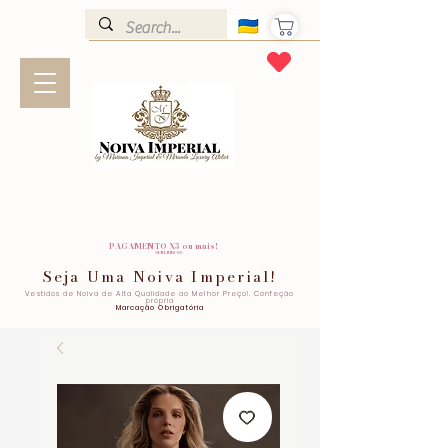
PAGAMENTO X3 ou mais!
SEM JUROS!
Seja Uma Noiva Imperial!
Vestidos de Noiva de Alta Qualidade ao Melhor Preço!. Confeção
própria
Marcação Obrigatória