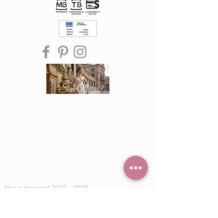
®© Copyright™
Noiva Imperial
2015 - 2026
Registe-se e receba Ofertas especiais e
novidades de Noiva Imperial