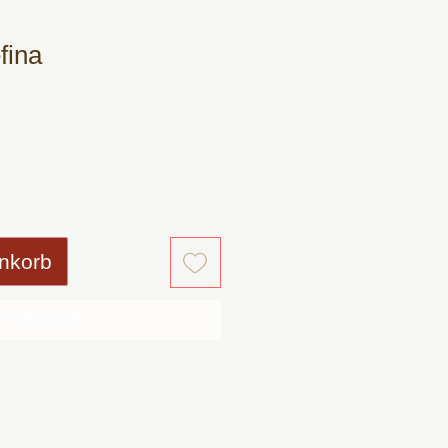
fina
s
nkorb
Sofortkauf