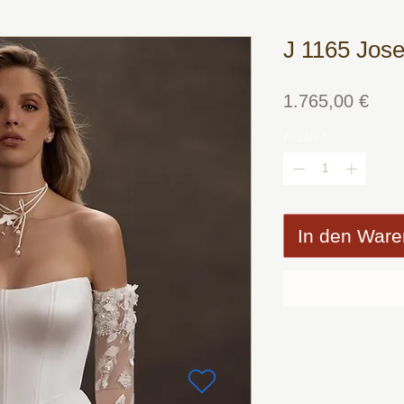
J 1165 Jose
Prei
1.765,00 €
Anzahl
*
In den Ware