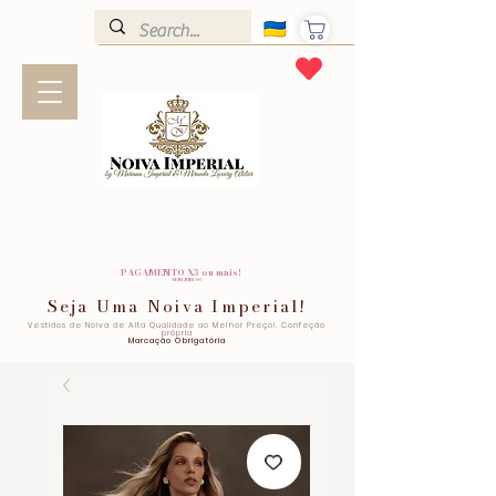
PAGAMENTO X3 ou mais!
SEM JUROS!
Seja Uma Noiva Imperial!
Vestidos de Noiva de Alta Qualidade ao Melhor Preço!. Confeção
própria
Marcação Obrigatória