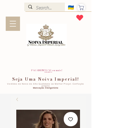
PAGAMENTO X3 ou mais!
SEM JUROS!
Seja Uma Noiva Imperial!
Vestidos de Noiva de Alta Qualidade ao Melhor Preço!. Confeção
própria
Marcação Obrigatória