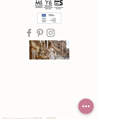
®© Copyright™
Noiva Imperial
2015 - 2026
Registe-se e receba Ofertas especiais e
novidades de Noiva Imperial