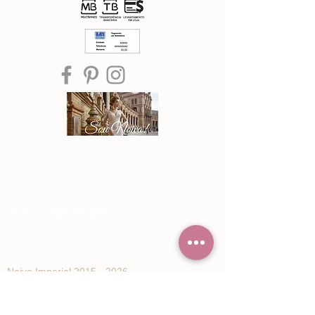
®© Copyright™
Noiva Imperial
2015 - 2026
Registe-se e receba Ofertas especiais e
novidades de Noiva Imperial