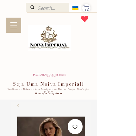
PAGAMENTO X3 ou mais!
SEM JUROS!
Seja Uma Noiva Imperial!
Vestidos de Noiva de Alta Qualidade ao Melhor Preço!. Confeção
própria
Marcação Obrigatória