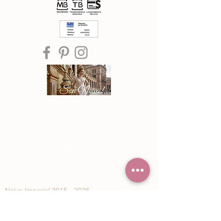
®© Copyright™
Noiva Imperial
2015 - 2026
Registe-se e receba Ofertas especiais e
novidades de Noiva Imperial