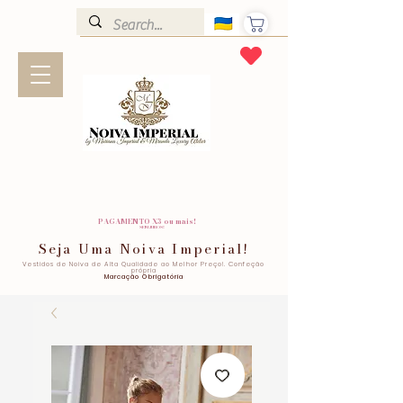
PAGAMENTO X3 ou mais!
SEM JUROS!
Seja Uma Noiva Imperial!
Vestidos de Noiva de Alta Qualidade ao Melhor Preço!. Confeção
própria
Marcação Obrigatória