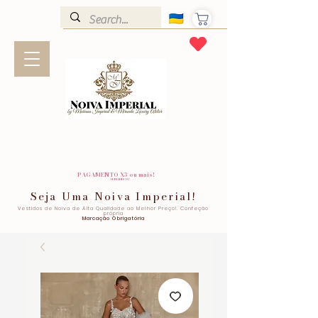
PAGAMENTO X3 ou mais!
SEM JUROS!
Seja Uma Noiva Imperial!
Vestidos de Noiva de Alta Qualidade ao Melhor Preço!. Confeção
própria
Marcação Obrigatória