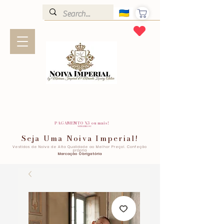
PAGAMENTO X3 ou mais!
SEM JUROS!
Seja Uma Noiva Imperial!
Vestidos de Noiva de Alta Qualidade ao Melhor Preço!. Confeção
própria
Marcação Obrigatória