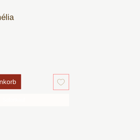
élia
s
nkorb
Sofortkauf