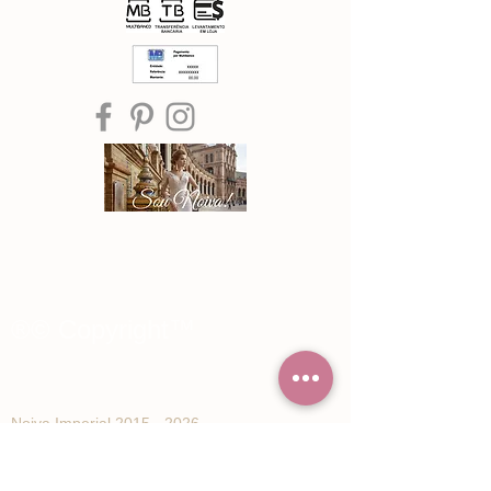
®© Copyright™
Noiva Imperial
2015 - 2026
Registe-se e receba Ofertas especiais e
novidades de Noiva Imperial