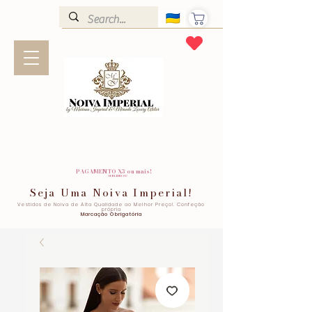
PAGAMENTO X3 ou mais!
SEM JUROS!
Seja Uma Noiva Imperial!
Vestidos de Noiva de Alta Qualidade ao Melhor Preço!. Confeção
própria
Marcação Obrigatória