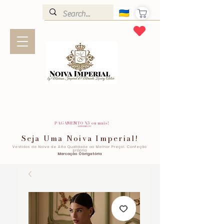
PAGAMENTO X3 ou mais!
SEM JUROS!
Seja Uma Noiva Imperial!
Vestidos de Noiva de Alta Qualidade ao Melhor Preço!. Confeção
própria
Marcação Obrigatória