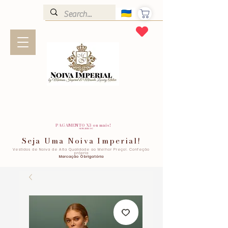
PAGAMENTO X3 ou mais!
SEM JUROS!
Seja Uma Noiva Imperial!
Vestidos de Noiva de Alta Qualidade ao Melhor Preço!. Confeção
própria
Marcação Obrigatória