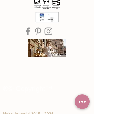
®© Copyright™
Noiva Imperial
2015 - 2026
Registe-se e receba Ofertas especiais e
novidades de Noiva Imperial