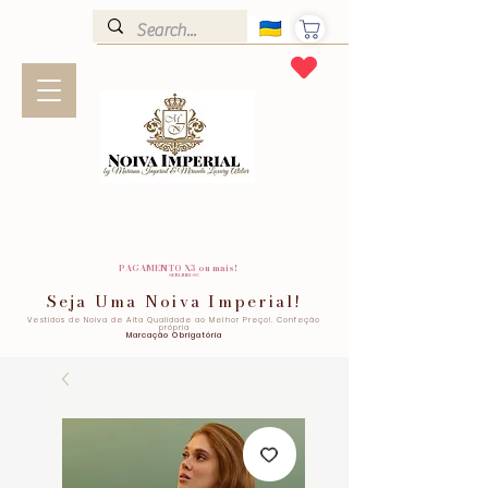
PAGAMENTO X3 ou mais!
SEM JUROS!
Seja Uma Noiva Imperial!
Vestidos de Noiva de Alta Qualidade ao Melhor Preço!. Confeção
própria
Marcação Obrigatória