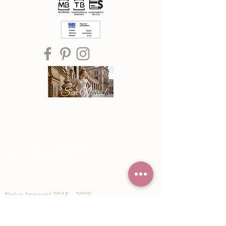
®© Copyright™
Noiva Imperial
2015 - 2026
Registe-se e receba Ofertas especiais e
novidades de Noiva Imperial