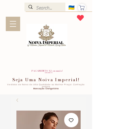
PAGAMENTO X3 ou mais!
SEM JUROS!
Seja Uma Noiva Imperial!
Vestidos de Noiva de Alta Qualidade ao Melhor Preço!. Confeção
própria
Marcação Obrigatória