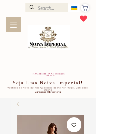
PAGAMENTO X3 ou mais!
SEM JUROS!
Seja Uma Noiva Imperial!
Vestidos de Noiva de Alta Qualidade ao Melhor Preço!. Confeção
própria
Marcação Obrigatória