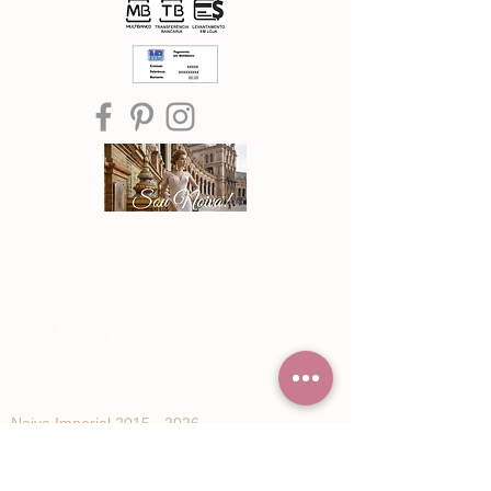
®© Copyright™
Noiva Imperial
2015 - 2026
Registe-se e receba Ofertas especiais e
novidades de Noiva Imperial