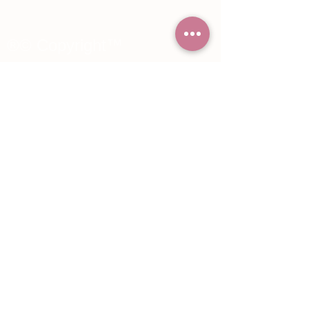
®© Copyright™
Noiva Imperial
2015 - 2026
Registe-se e receba Ofertas especiais e
novidades de Noiva Imperial