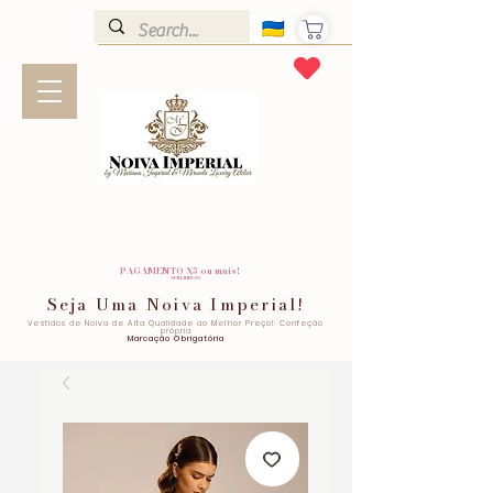
PAGAMENTO X3 ou mais!
SEM JUROS!
Seja Uma Noiva Imperial!
Vestidos de Noiva de Alta Qualidade ao Melhor Preço!. Confeção
própria
Marcação Obrigatória