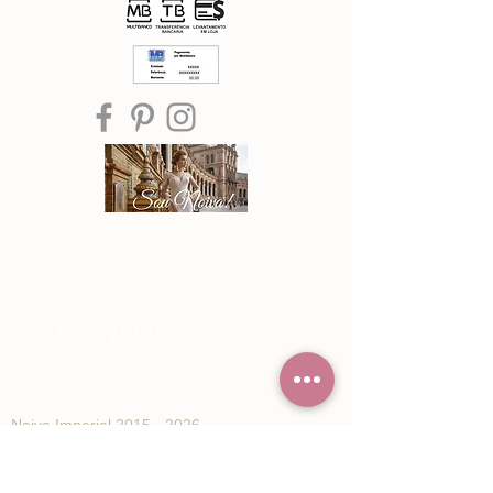
®© Copyright™
Noiva Imperial
2015 - 2026
Registe-se e receba Ofertas especiais e
novidades de Noiva Imperial