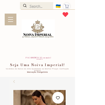
PAGAMENTO X3 ou mais!
SEM JUROS!
Seja Uma Noiva Imperial!
Vestidos de Noiva de Alta Qualidade ao Melhor Preço!. Confeção
própria
Marcação Obrigatória