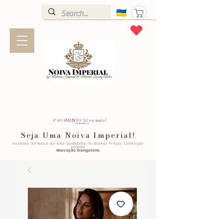
PAGAMENTO X3 ou mais!
SEM JUROS!
Seja Uma Noiva Imperial!
Vestidos de Noiva de Alta Qualidade ao Melhor Preço!. Confeção
própria
Marcação Obrigatória