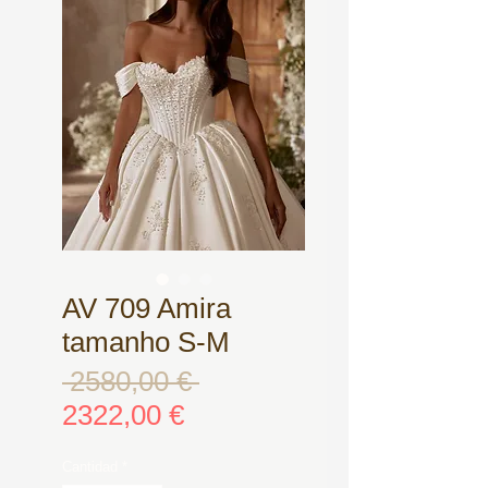
AV 709 Amira
tamanho S-M
 2580,00 € 
Precio
Precio
2322,00 €
de
oferta
Cantidad
*